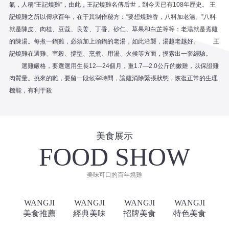
氣，人稱“王記燒雞”，由此，王記燒雞名傳后世，到今天已有108年歷史。 王
記燒雞之所以傳承百年，在于其制作秘方：“要想燒雞香，八料加老湯。”八料
就是陳皮、肉桂、豆蔻、良姜、丁香、砂仁、草果和白芷等等；老湯就是煮雞
的陳湯。每煮一鍋雞，必須加上頭鍋的老湯，如此沿襲，湯越老越好。 王
記燒雞在選雞、宰殺、撐型、烹煮、用湯、火候等方面，摸索出一套經驗。
選雞嚴格，要選選用生長12—24個月，重1.7—2.0公斤的嫩雞，以保證雞
肉質量。挑來的雞，要留一段候宰時間，讓雞消除緊張狀態，恢復正常的生理
機能，有利于殺
美食展示
FOOD SHOW
美味可口的百年燒雞
WANGJI
WANGJI
WANGJI
WANGJI
美食推薦
經典美味
招牌美食
特色美食