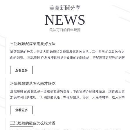
美食新聞分享
NEWS
美味可口的百年燒雞
王記燒雞配涼菜消夏好方法
隨著氣溫的升高，很多人開始尋找各種消暑解暑的方法，其中常見的就是飲食方
面的調整。 王記燒雞 作為夏季比較適合食用的肉類食品，搭配涼菜更能夠起到解
暑的作用。下面介紹一些燒雞配涼菜的消夏好方法： 1. 涼拌手撕雞：將煮熟的雞
腿肉撕成絲，加入...
查看更多
洛陽燒雞雞爪怎么鹵才好吃
洛陽燒雞 的鹵雞爪是一道很受歡迎的美食，下面我將介紹幾種做法，讓你鹵出更
加美味可口的雞爪： 1. 清熱去膩版：準備好雞爪、姜片、大蔥等材料，放入水中
焯水，去除異味。將鹵水燒開，放入八角、桂皮、花椒、甘草等輔料爆香，接著
加入醬油、冰...
查看更多
王記燒雞的雞皮怎么吃才香