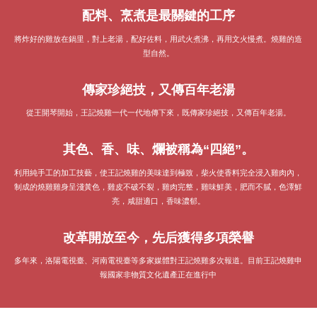
配料、烹煮是最關鍵的工序
將炸好的雞放在鍋里，對上老湯，配好佐料，用武火煮沸，再用文火慢煮。燒雞的造
型自然。
傳家珍絕技，又傳百年老湯
從王開琴開始，王記燒雞一代一代地傳下來，既傳家珍絕技，又傳百年老湯。
其色、香、味、爛被稱為“四絕”。
利用純手工的加工技藝，使王記燒雞的美味達到極致，柴火使香料完全浸入雞肉內，
制成的燒雞雞身呈淺黃色，雞皮不破不裂，雞肉完整，雞味鮮美，肥而不膩，色澤鮮
亮，咸甜適口，香味濃郁。
改革開放至今，先后獲得多項榮譽
多年來，洛陽電視臺、河南電視臺等多家媒體對王記燒雞多次報道。目前王記燒雞申
報國家非物質文化遺產正在進行中