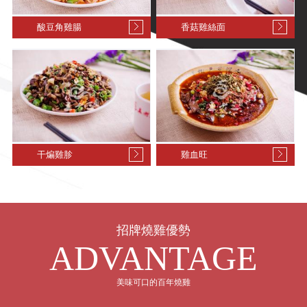
酸豆角雞腸
香菇雞絲面
干煸雞胗
雞血旺
招牌燒雞優勢
ADVANTAGE
美味可口的百年燒雞