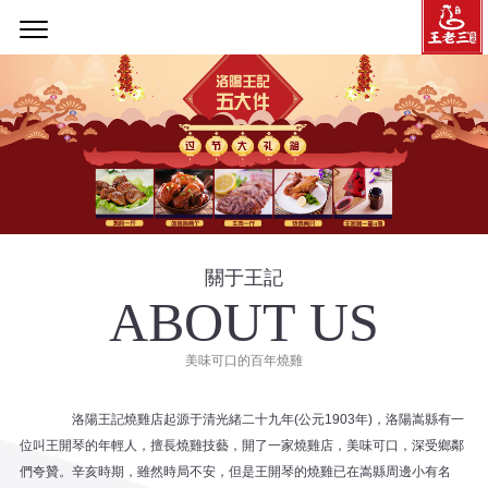
關于王記
ABOUT US
美味可口的百年燒雞
洛陽王記燒雞店起源于清光緒二十九年(公元1903年)，洛陽嵩縣有一
位叫王開琴的年輕人，擅長燒雞技藝，開了一家燒雞店，美味可口，深受鄉鄰
們夸贊。辛亥時期，雖然時局不安，但是王開琴的燒雞已在嵩縣周邊小有名