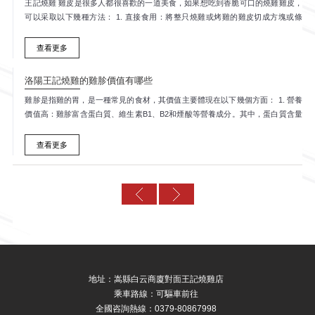
王記燒雞 雞皮是很多人都很喜歡的一道美食，如果想吃到香脆可口的燒雞雞皮，
可以采取以下幾種方法： 1. 直接食用：將整只燒雞或烤雞的雞皮切成方塊或條
狀，直接食用即可。雞皮熱氣騰騰、香味四溢、口感酥脆，非常美味。 2....
查看更多
洛陽王記燒雞的雞胗價值有哪些
雞胗是指雞的胃，是一種常見的食材，其價值主要體現在以下幾個方面： 1. 營養
價值高：雞胗富含蛋白質、維生素B1、B2和煙酸等營養成分。其中，蛋白質含量
高達12-13%，比一般肉類還要高，且易于消化吸收，有助于身體健康。 ...
查看更多
地址：嵩縣白云商廈對面王記燒雞店
乘車路線：可驅車前往
全國咨詢熱線：0379-80867998